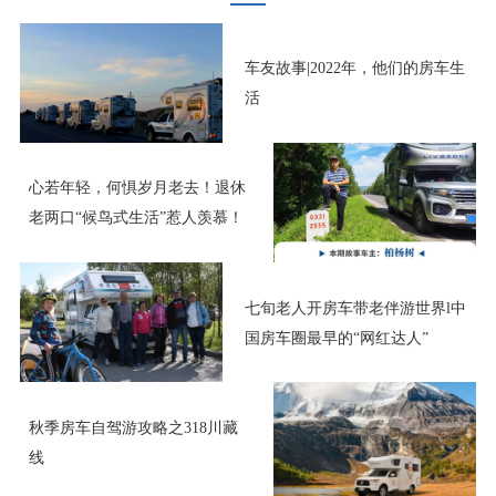
车友故事|2022年，他们的房车生
活
心若年轻，何惧岁月老去！退休
老两口“候鸟式生活”惹人羡慕！
七旬老人开房车带老伴游世界l中
国房车圈最早的“网红达人”
秋季房车自驾游攻略之318川藏
线