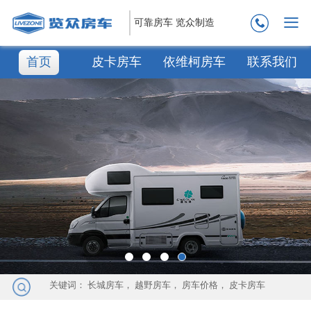
可靠房车 览众制造
首页
皮卡房车
依维柯房车
联系我们
关键词：
长城房车
，
越野房车
，
房车价格
，
皮卡房车