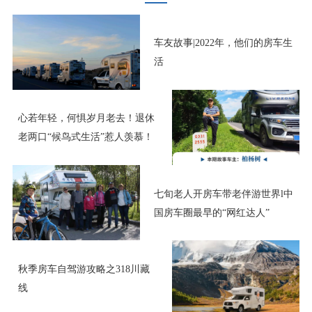
车友故事|2022年，他们的房车生
活
心若年轻，何惧岁月老去！退休
老两口“候鸟式生活”惹人羡慕！
七旬老人开房车带老伴游世界l中
国房车圈最早的“网红达人”
秋季房车自驾游攻略之318川藏
线