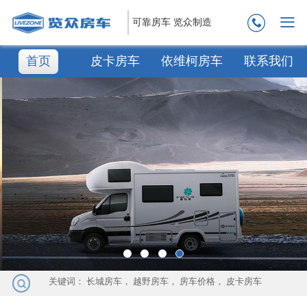
可靠房车 览众制造
首页
皮卡房车
依维柯房车
联系我们
关键词：
长城房车
，
越野房车
，
房车价格
，
皮卡房车