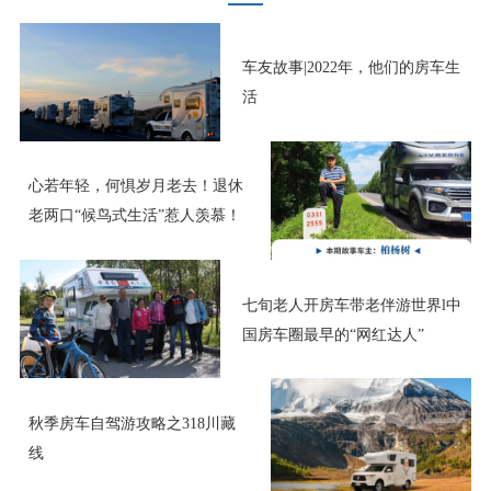
车友故事|2022年，他们的房车生
活
心若年轻，何惧岁月老去！退休
老两口“候鸟式生活”惹人羡慕！
七旬老人开房车带老伴游世界l中
国房车圈最早的“网红达人”
秋季房车自驾游攻略之318川藏
线