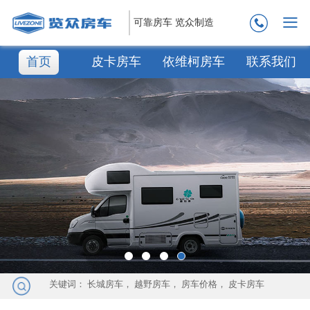
可靠房车 览众制造
首页
皮卡房车
依维柯房车
联系我们
关键词：
长城房车
，
越野房车
，
房车价格
，
皮卡房车