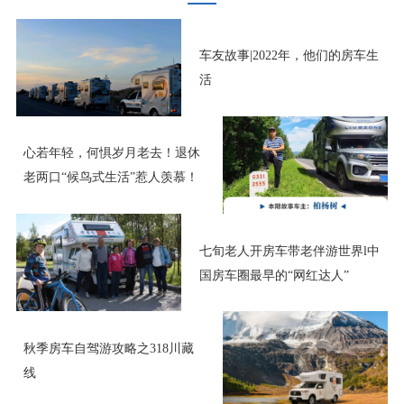
车友故事|2022年，他们的房车生
活
心若年轻，何惧岁月老去！退休
老两口“候鸟式生活”惹人羡慕！
七旬老人开房车带老伴游世界l中
国房车圈最早的“网红达人”
秋季房车自驾游攻略之318川藏
线