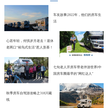
车友故事|2022年，他们的房车生
活
心若年轻，何惧岁月老去！退休
老两口“候鸟式生活”惹人羡慕！
七旬老人开房车带老伴游世界l中
国房车圈最早的“网红达人”
秋季房车自驾游攻略之318川藏
线